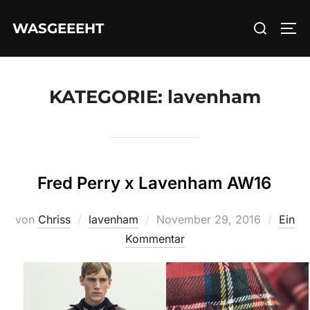
Zum
Suchen
WASGEEEHT
Inhalt
SEI
nach:
springen
KATEGORIE:
lavenham
Fred Perry x Lavenham AW16
Veröffentlicht
von
Chriss
lavenham
November 29, 2016
Ein
am
Kommentar