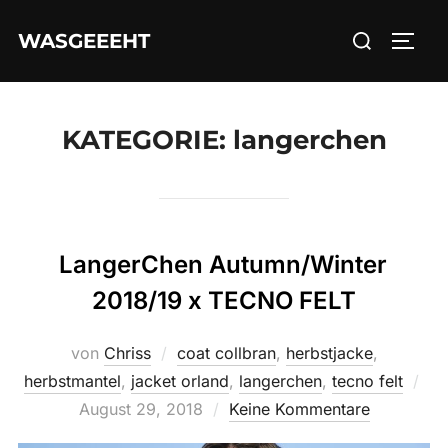
Zum
Suchen
WASGEEEHT
Inhalt
SEIT
nach:
springen
KATEGORIE:
langerchen
LangerChen Autumn/Winter
2018/19 x TECNO FELT
von
Chriss
coat collbran
,
herbstjacke
,
Ver
herbstmantel
,
jacket orland
,
langerchen
,
tecno felt
am
August 29, 2018
Keine Kommentare