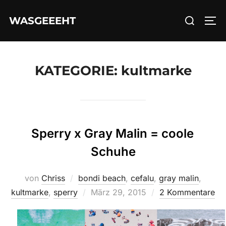
Zum
Suchen
WASGEEEHT
Inhalt
SEI
nach:
springen
KATEGORIE:
kultmarke
Sperry x Gray Malin = coole
Schuhe
von
Chriss
bondi beach
,
cefalu
,
gray malin
,
Veröffentlicht
kultmarke
,
sperry
März 29, 2015
2 Kommentare
am