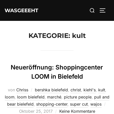
Zum
Suchen
WASGEEEHT
Inhalt
SEIT
nach:
springen
KATEGORIE:
kult
Neueröffnung: Shoppingcenter
LOOM in Bielefeld
von
Chriss
bershka bielefeld
,
christ
,
kiehl's
,
kult
,
loom
,
loom bielefeld
,
marché
,
picture people
,
pull and
Verö
bear bielefeld
,
shopping-center
,
super cut
,
wajos
am
Oktober 25, 2017
Keine Kommentare