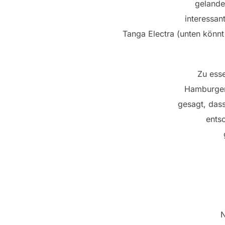
gelande
interessan
Tanga Electra (unten könn
Zu ess
Hamburger…
gesagt, das
entsc
N