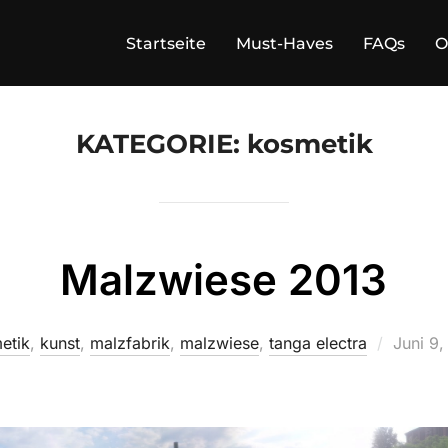
Startseite
Must-Haves
FAQs
O
KATEGORIE:
kosmetik
Malzwiese 2013
Veröffe
etik
,
kunst
,
malzfabrik
,
malzwiese
,
tanga electra
Juni 9,
am