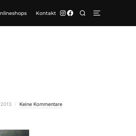
Suchen
Instagram
Facebook
nlineshops
Kontakt
SEITENLEIST
nach:
ntlicht
 2013
Keine Kommentare