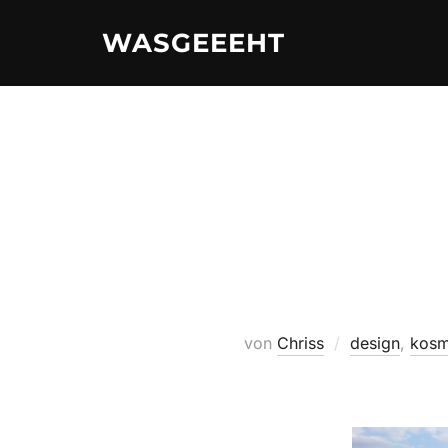
Zum
WASGEEEHT
Inhalt
springen
von
Chriss
design
,
kosm