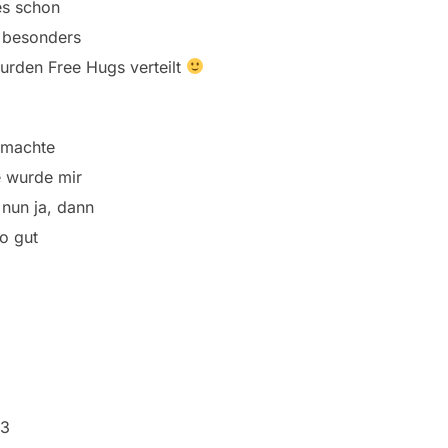
es schon
z besonders
urden Free Hugs verteilt
emachte
e wurde mir
nun ja, dann
so gut
…
13