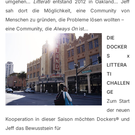
umgehen…
Litterati
entstand 2012 in Oakland… Jeff
sah dort die Möglichkeit, eine Community von
Menschen zu gründen, die Probleme lösen wollten –
eine Community, die
Always On
ist…
DIE
DOCKER
S x
LITTERA
TI
CHALLEN
GE
Zum Start
der neuen
Kooperation in dieser Saison möchten Dockers® und
Jeff das Bewusstsein für