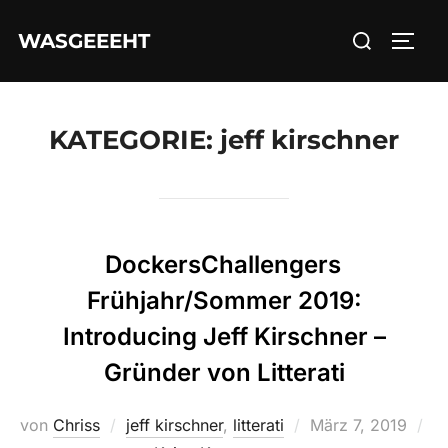
Zum
Suchen
WASGEEEHT
Inhalt
SEIT
nach:
springen
KATEGORIE:
jeff kirschner
DockersChallengers
Frühjahr/Sommer 2019:
Introducing Jeff Kirschner –
Gründer von Litterati
Veröffentlicht
von
Chriss
jeff kirschner
,
litterati
März 7, 2019