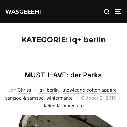
Zum
Suchen
WASGEEEHT
Inhalt
SEI
nach:
springen
KATEGORIE:
iq+ berlin
MUST-HAVE: der Parka
von
Chriss
iq+ berlin
,
knowledge cotton apparel
,
Veröffentlicht
samsoe & samsoe
,
wintermantel
Oktober 2, 2015
am
Keine Kommentare