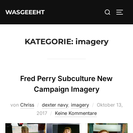
Zum
Suchen
WASGEEEHT
Inhalt
SEIT
nach:
springen
KATEGORIE:
imagery
Fred Perry Subculture New
Campaign Imagery
Veröffentlicht
von
Chriss
dexter navy
,
imagery
Oktober 13,
am
2017
Keine Kommentare