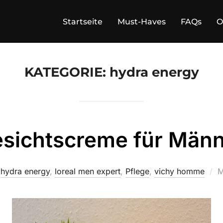
Startseite
Must-Haves
FAQs
O
KATEGORIE:
hydra energy
sichtscreme für Män
V
,
hydra energy
,
loreal men expert
,
Pflege
,
vichy homme
M
a