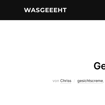
Zum
WASGEEEHT
Inhalt
springen
Ge
von
Chriss
gesichtscreme