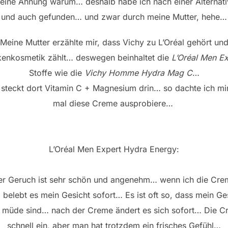
ne Ahnung warum… deshalb habe ich nach einer Alternat
und auch gefunden… und zwar durch meine Mutter, hehe…
Meine Mutter erzählte mir, dass Vichy zu L’Oréal gehört un
enkosmetik zählt… deswegen beinhaltet die
L’Oréal Men E
Stoffe wie die
Vichy Homme Hydra Mag C
…
steckt dort Vitamin C + Magnesium drin… so dachte ich mir
mal diese Creme ausprobiere…
L’Oréal Men Expert Hydra Energy:
er Geruch ist sehr schön und angenehm… wenn ich die Cre
, belebt es mein Gesicht sofort… Es ist oft so, dass mein Ge
müde sind… nach der Creme ändert es sich sofort… Die C
schnell ein, aber man hat trotzdem ein frisches Gefühl…