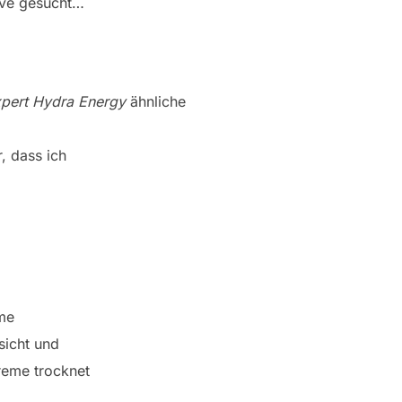
ive gesucht…
d
xpert Hydra Energy
ähnliche
, dass ich
me
sicht und
reme trocknet