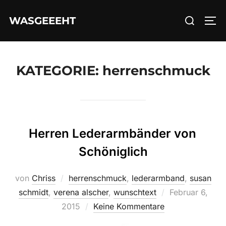
Zum
Suchen
WASGEEEHT
Inhalt
SEI
nach:
springen
KATEGORIE:
herrenschmuck
Herren Lederarmbänder von
Schöniglich
von
Chriss
herrenschmuck
,
lederarmband
,
susan
Veröffentlicht
schmidt
,
verena alscher
,
wunschtext
Februar 6,
am
2015
Keine Kommentare