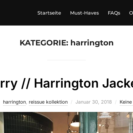
Startseite
Must-Haves
FAQs
O
KATEGORIE:
harrington
rry // Harrington Jack
Veröffentlicht
harrington
,
reissue kollektion
Januar 30, 2018
Keine
am