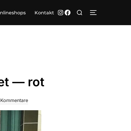
Suchen
Instagram
Facebook
nlineshops
Kontakt
SEITENLEIST
nach:
et — rot
 Kommentare