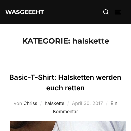
Zum
Suchen
WASGEEEHT
Inhalt
SEIT
nach:
springen
KATEGORIE:
halskette
Basic-T-Shirt: Halsketten werden
euch retten
Veröffentlicht
von
Chriss
halskette
April 30, 2017
Ein
am
Kommentar