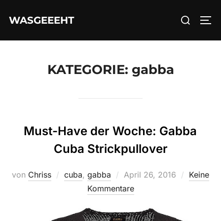
Zum
Suchen
WASGEEEHT
Inhalt
SEI
nach:
springen
KATEGORIE:
gabba
Must-Have der Woche: Gabba
Cuba Strickpullover
Veröffentlicht
von
Chriss
cuba
,
gabba
April 26, 2016
Keine
am
Kommentare