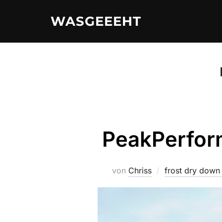
Zum
WASGEEEHT
Inhalt
springen
PeakPerfor
von
Chriss
frost dry down 