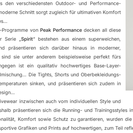
oks den verschiedensten Outdoor- und Performance-
derne Schnitt sorgt zugleich für ultimativen Komfort
les…
er-Programme von
Peak Performance
decken all diese
r Serie „
Spirit
“ bestehen aus einem superweichen,
und präsentieren sich darüber hinaus in moderner,
sind sie unter anderem beispielsweise perfekt fürs
ngegen ist ein qualitativ hochwertiges Base-Layer-
mischung… Die Tights, Shorts und Oberbekleidungs-
emperaturen sinken, und präsentieren sich zudem in
Design…
tivewear inzwischen auch vom individuellen Style und
halb präsentieren sich die Running- und Trainingsstyles i
alität, Komfort sowie Schutz zu garantieren, wurden die
ortive Grafiken und Prints auf hochwertigen, zum Teil ref