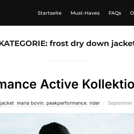
Startseite
Must-Haves
FAQs
O
KATEGORIE:
frost dry down jacke
mance Active Kollekti
Veröffentlic
jacket
,
maria bovin
,
peakperformance
,
rider
September 
am