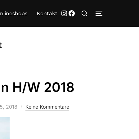
Suchen
Instagram
Facebook
nlineshops
Kontakt
SEITENLEIST
nach:
t
on H/W 2018
ht
5, 2018
Keine Kommentare