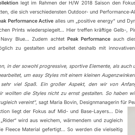
llektion
legt im Rahmen der H/W 2018 Saison den Fokus
ten, die sich verschiedensten Outdoor- und Performance-A
eak Performance Active
alles um „positive energy“ und Dyn
chen Prints wiederspiegelt… Hier treffen kräftige Gelb-, 
s Navy Blue… Zudem achtet
Peak Performance
auch dies
öglich zu gestalten und arbeitet deshalb mit innovativ
ion, in der sowohl progressive, sportive Elemente, als auch 
gearbeitet, um easy Styles mit einem kleinen Augenzwinker
 sehr viel Spaß. Ein großer Aspekt, den wir von Anfan
ir wollten die Styles nicht zu ernst gestalten. So haben w
zugleich vereint”
, sagt Maria Bovin, Designmanagerin für 
ion liegt der Fokus auf Mid- und Base-Layers… Die
e „Rider“ wird aus weichem, wärmendem und zugleich
e Fleece Material gefertigt… So werden die vielseitig