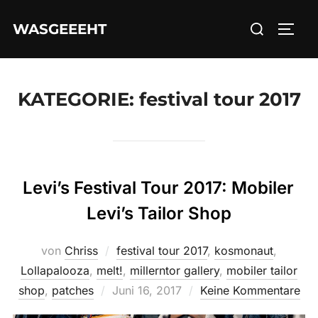
Zum
Suchen
WASGEEEHT
Inhalt
SEIT
nach:
springen
KATEGORIE:
festival tour 2017
Levi’s Festival Tour 2017: Mobiler
Levi’s Tailor Shop
von
Chriss
festival tour 2017
,
kosmonaut
,
Lollapalooza
,
melt!
,
millerntor gallery
,
mobiler tailor
Veröffentlicht
shop
,
patches
Juni 16, 2017
Keine Kommentare
am