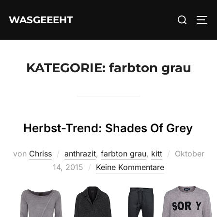
Zum
Suchen
WASGEEEHT
Inhalt
SEI
nach:
springen
KATEGORIE:
farbton grau
Herbst-Trend: Shades Of Grey
Veröffentlic
von
Chriss
anthrazit
,
farbton grau
,
kitt
Oktober
am
14, 2015
Keine Kommentare