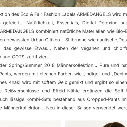
ektion des Eco & Fair Fashion Labels ARMEDANGELS wird 
gefeiert… Natürlichkeit, Essentials, Digital Detoxing u
 ARMEDANGELS kombiniert natürliche Materialien wie Bio
den bewussten Urban Citizen… Stilbrüche wie nautische Desi
s das gewisse Etwas… Neben der veganen und chlorfrei
 und GOTS-zertifiziert…
er Spring/Summer 2018 Männerkollektion… Pure und natür
 Pants, werden mit cleanen Farben wie „Indigo“ und „Denim
nes Khaki wird mit softem Gelb gemixt und ergibt so einen 
e Reißverschlüsse und Effekt-Nähte ergänzen die Soft U
auch lässige Kombi-Sets bestehend aus Cropped-Pants im
 Männerkollektion… Neu in dieser Saison verwendet werde