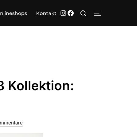
Suchen
Instagram
Facebook
nlineshops
Kontakt
SEITENLEIST
nach:
Kollektion:
ommentare