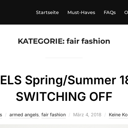
Startseite
Must-Haves
FAQs
O
KATEGORIE:
fair fashion
S Spring/Summer 18 
SWITCHING OFF
Veröffentlicht
s
armed angels
,
fair fashion
März 4, 2018
Keine K
am