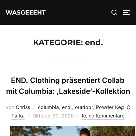
Zum
Suchen
WASGEEEHT
Inhalt
SEI
nach:
springen
KATEGORIE:
end.
END. Clothing präsentiert Collab
mit Columbia: ‚Lakeside‘-Kollektion
von
Chriss
columbia
,
end.
,
outdoor
,
Powder Keg IC
Veröffentlicht
Parka
Oktober 30, 2020
Keine Kommentare
am