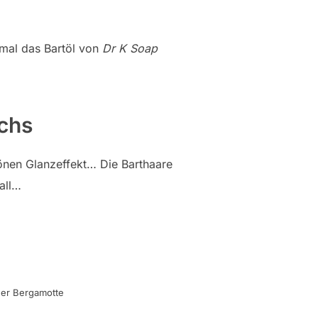
mal das Bartöl von
Dr K Soap
chs
önen Glanzeffekt… Die Barthaare
Fall…
 der Bergamotte