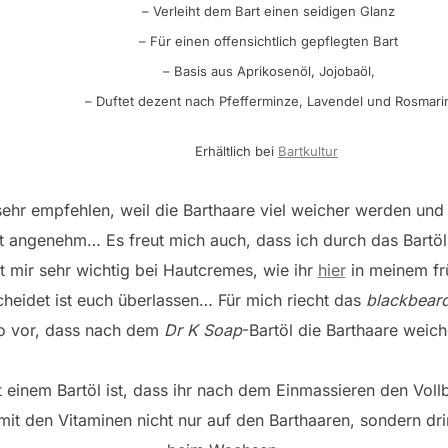
– Verleiht dem Bart einen seidigen Glanz
– Für einen offensichtlich gepflegten Bart
– Basis aus Aprikosenöl, Jojobaöl,
– Duftet dezent nach Pfefferminze, Lavendel und Rosmari
Erhältlich bei
Bartkultur
 sehr empfehlen, weil die Barthaare viel weicher werden und
t angenehm… Es freut mich auch, dass ich durch das Bartö
 mir sehr wichtig bei Hautcremes, wie ihr
hier
in meinem fr
cheidet ist euch überlassen… Für mich riecht das
blackbear
so vor, dass nach dem
Dr K Soap
-Bartöl die Barthaare weic
it einem Bartöl ist, dass ihr nach dem Einmassieren den Vol
it den Vitaminen nicht nur auf den Barthaaren, sondern drin