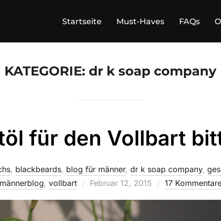
Startseite
Must-Haves
FAQs
O
KATEGORIE:
dr k soap company
töl für den Vollbart bi
chs
,
blackbeards
,
blog für männer
,
dr k soap company
,
ges
Veröffentlicht
männerblog
,
vollbart
Februar 12, 2015
17 Kommentar
am