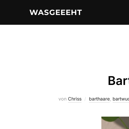
Zum
WASGEEEHT
Inhalt
springen
Bar
von
Chriss
barthaare
,
bartwu