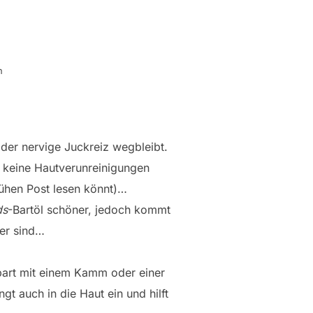
n
 der nervige Juckreiz wegbleibt.
l keine Hautverunreinigungen
ühen Post lesen könnt)…
ds
-Bartöl schöner, jedoch kommt
her sind…
lbart mit einem Kamm oder einer
gt auch in die Haut ein und hilft