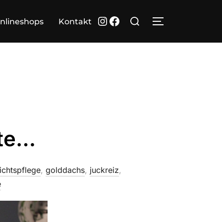
Suchen
Instagram
Facebook
nlineshops
Kontakt
SEITENLEIST
nach:
tte…
ichtspflege
,
golddachs
,
juckreiz
,
e