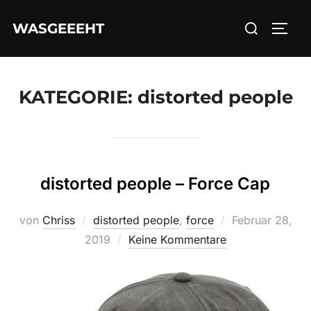
Zum
Suchen
WASGEEEHT
Inhalt
SEIT
nach:
springen
KATEGORIE:
distorted people
distorted people – Force Cap
Veröffentlicht
von
Chriss
distorted people
,
force
Februar 28,
am
2019
Keine Kommentare