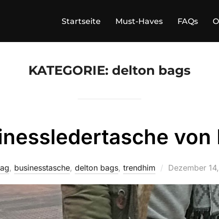
Startseite
Must-Haves
FAQs
O
KATEGORIE:
delton bags
inessledertasche von 
Veröffentlicht
bag
,
businesstasche
,
delton bags
,
trendhim
Dezember 14,
am