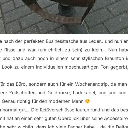
e nach der perfekten Businesstasche aus Leder.. und nun e
tte Risse und war (um ehrlich zu sein) zu klein… Nun hab
t und dazu auch noch in einem sehr stylischen Braunton 
n Look zu einem individuellen moschusartigen Ton gegerbt,
 für das Büro, sondern auch für ein Wochenendtrip, da man 
ere Zeitschriften und Geldbörse, Ladekabel, und und und
… Genau richtig für den modernen Mann
 unnormal gut… Die Reißverschlüsse laufen rund und das bes
it hat an einen sehr guten Überblick über seine Accessoir
he sehr wichtig, dass ich viele Fächer habe… da die Delto