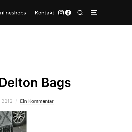
Suchen
Instagram
Facebook
nlineshops
Kontakt
SEITENLEIST
nach:
Delton Bags
 2016
Ein Kommentar