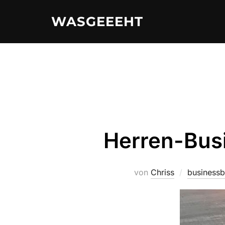
Zum
WASGEEEHT
Inhalt
springen
Herren-Bus
von
Chriss
business