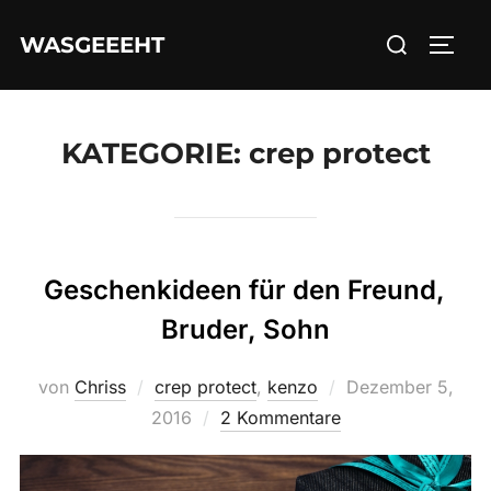
Zum
Suchen
WASGEEEHT
Inhalt
SEIT
nach:
springen
KATEGORIE:
crep protect
Geschenkideen für den Freund,
Bruder, Sohn
Veröffentlicht
von
Chriss
crep protect
,
kenzo
Dezember 5,
am
2016
2 Kommentare