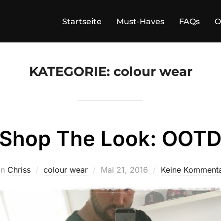
Startseite
Must-Haves
FAQs
O
KATEGORIE:
colour wear
Shop The Look: OOT
Veröffentlicht
on
Chriss
colour wear
Mai 21, 2016
Keine Komment
am