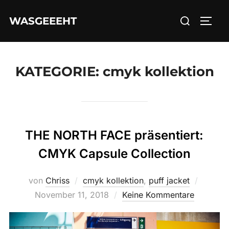
Zum
Suchen
WASGEEEHT
Inhalt
SEIT
nach:
springen
KATEGORIE:
cmyk kollektion
THE NORTH FACE präsentiert:
CMYK Capsule Collection
Veröffe
von
Chriss
cmyk kollektion
,
puff jacket
am
November 11, 2018
Keine Kommentare