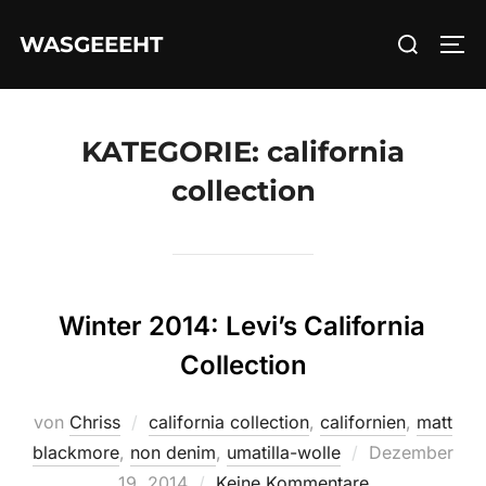
Zum
Suchen
WASGEEEHT
Inhalt
SEI
nach:
springen
KATEGORIE:
california
collection
Winter 2014: Levi’s California
Collection
von
Chriss
california collection
,
californien
,
matt
Veröffentlicht
blackmore
,
non denim
,
umatilla-wolle
Dezember
am
19, 2014
Keine Kommentare