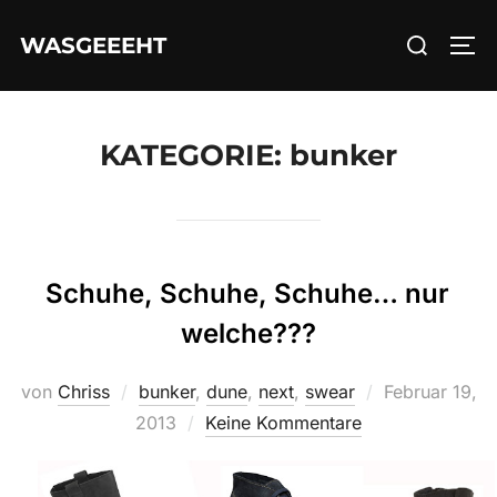
Zum
Suchen
WASGEEEHT
Inhalt
SEI
nach:
springen
KATEGORIE:
bunker
Schuhe, Schuhe, Schuhe… nur
welche???
Veröffentlicht
von
Chriss
bunker
,
dune
,
next
,
swear
Februar 19,
am
2013
Keine Kommentare