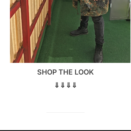
SHOP THE LOOK
⇓⇓⇓⇓