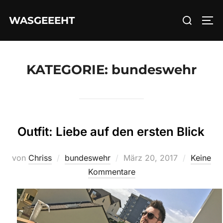
Zum
Suchen
WASGEEEHT
Inhalt
SEI
nach:
springen
KATEGORIE:
bundeswehr
Outfit: Liebe auf den ersten Blick
Veröffentlicht
von
Chriss
bundeswehr
März 20, 2017
Keine
am
Kommentare