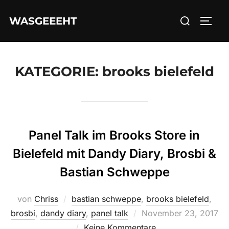
Zum
Suchen
WASGEEEHT
Inhalt
SEIT
nach:
springen
KATEGORIE:
brooks bielefeld
Panel Talk im Brooks Store in
Bielefeld mit Dandy Diary, Brosbi &
Bastian Schweppe
von
Chriss
bastian schweppe
,
brooks bielefeld
,
Veröffentlicht
brosbi
,
dandy diary
,
panel talk
November 23, 2017
am
Keine Kommentare