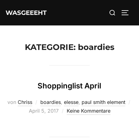
Zum
Suchen
WASGEEEHT
Inhalt
SEIT
nach:
springen
KATEGORIE:
boardies
Shoppinglist April
Ver
von
Chriss
boardies
,
elesse
,
paul smith element
am
April 5, 2017
Keine Kommentare