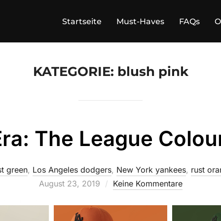
Startseite
Must-Haves
FAQs
O
KATEGORIE:
blush pink
ra: The League Colou
st green
,
Los Angeles dodgers
,
New York yankees
,
rust or
August 23, 2019
Keine Kommentare