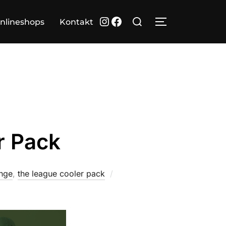
Suchen
Instagram
Facebook
nlineshops
Kontakt
SEITENLEIST
nach:
r Pack
Veröffentlicht
ange
,
the league cooler pack
am