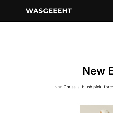
Zum
WASGEEEHT
Inhalt
springen
New E
von
Chriss
blush pink
,
fore