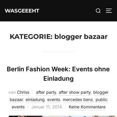
Zum
Suchen
WASGEEEHT
Inhalt
SEI
nach:
springen
KATEGORIE:
blogger bazaar
Berlin Fashion Week: Events ohne
Einladung
von
Chriss
after party
,
after show party
,
blogger
bazaar
,
einladung
,
events
,
mercedes benz
,
public
Veröffentlicht
events
Januar 11, 2014
Keine Kommentare
am