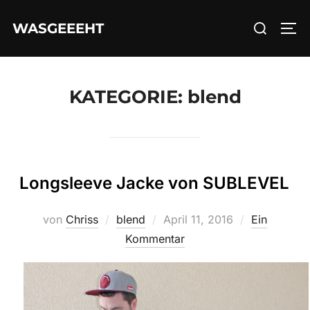
Zum
Suchen
WASGEEEHT
Inhalt
SEI
nach:
springen
KATEGORIE:
blend
Longsleeve Jacke von SUBLEVEL
Veröffentlicht
von
Chriss
blend
April 11, 2016
Ein
am
Kommentar