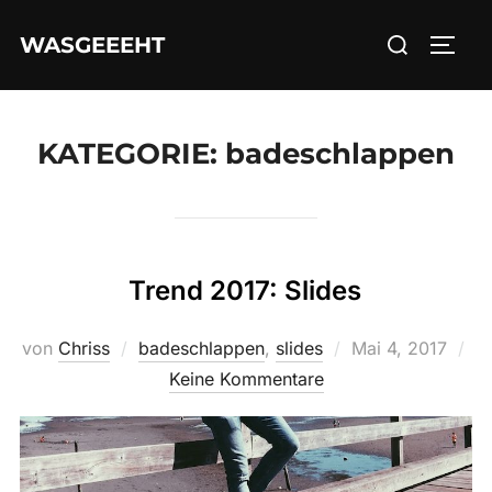
Zum
Suchen
WASGEEEHT
Inhalt
SEIT
nach:
springen
KATEGORIE:
badeschlappen
Trend 2017: Slides
Veröffentlicht
von
Chriss
badeschlappen
,
slides
Mai 4, 2017
am
Keine Kommentare