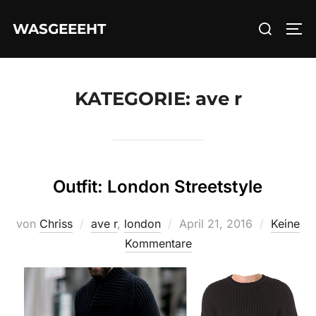
Zum
Suchen
WASGEEEHT
Inhalt
SEI
nach:
springen
KATEGORIE:
ave r
Outfit: London Streetstyle
Veröffentlicht
von
Chriss
ave r
,
london
April 21, 2016
Keine
am
Kommentare