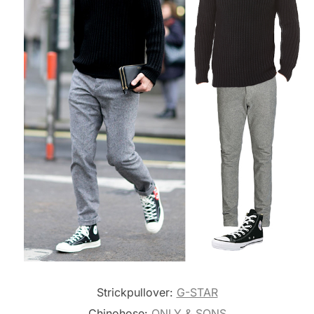
Strickpullover:
G-STAR
Chinohose:
ONLY & SONS