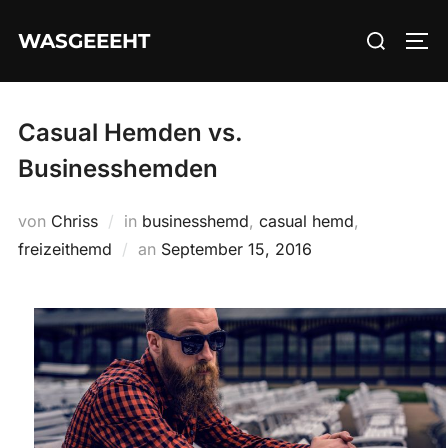
Zum
Suchen
WASGEEEHT
Inhalt
SEI
nach:
springen
Casual Hemden vs.
Businesshemden
von
Chriss
in
businesshemd
,
casual hemd
,
Veröffentlicht
freizeithemd
an
September 15, 2016
am