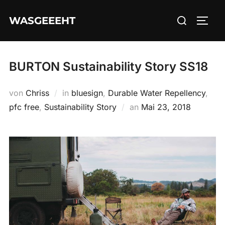
Zum
Suchen
WASGEEEHT
Inhalt
SEIT
nach:
springen
BURTON Sustainability Story SS18
von
Chriss
in
bluesign
,
Durable Water Repellency
,
Veröffentlicht
pfc free
,
Sustainability Story
an
Mai 23, 2018
am