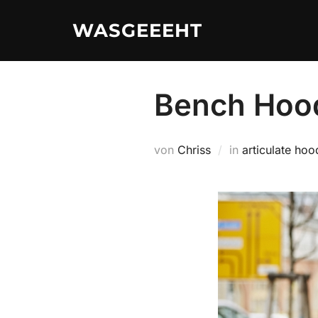
Zum
WASGEEEHT
Inhalt
springen
Bench Hood
von
Chriss
in
articulate hoo