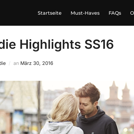
Startseite
Must-Haves
FAQs
O
ie Highlights SS16
Veröffentlicht
die
an
März 30, 2016
am