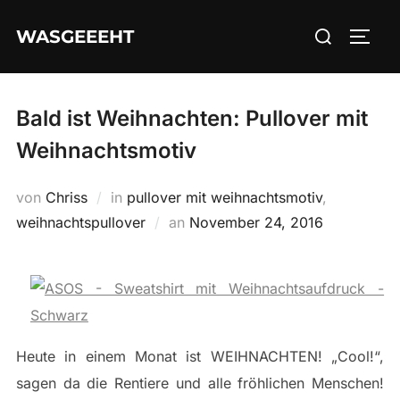
Zum
Suchen
WASGEEEHT
Inhalt
SEIT
nach:
springen
Bald ist Weihnachten: Pullover mit
Weihnachtsmotiv
von
Chriss
in
pullover mit weihnachtsmotiv
,
Veröffentlicht
weihnachtspullover
an
November 24, 2016
am
Heute in einem Monat ist WEIHNACHTEN! „Cool!“,
sagen da die Rentiere und alle fröhlichen Menschen!