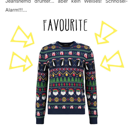
Jeanshemd drunter… aber kein Weißes! Schnösel-
Alarm!!!…