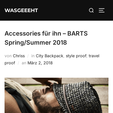
Zum
Suchen
WASGEEEHT
Inhalt
SEIT
nach:
springen
Accessories für ihn – BARTS
Spring/Summer 2018
von
Chriss
in
City Backpack
,
style proof
,
travel
Veröffentlicht
proof
an
März 2, 2018
am