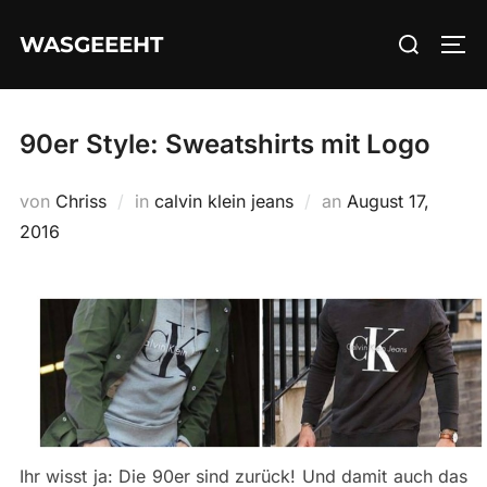
Zum
Suchen
WASGEEEHT
Inhalt
SEI
nach:
springen
90er Style: Sweatshirts mit Logo
Veröffentlicht
von
Chriss
in
calvin klein jeans
an
August 17,
am
2016
Ihr wisst ja: Die 90er sind zurück! Und damit auch das